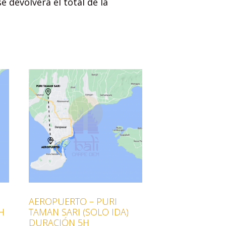
e devolverá el total de la
AEROPUERTO – PURI
H
TAMAN SARI (SOLO IDA)
DURACIÓN 5H