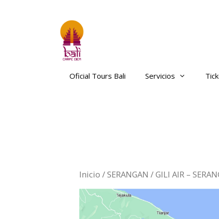
Saltar
al
contenido
Oficial Tours Bali
Servicios
Tic
Inicio
/
SERANGAN
/ GILI AIR – SERA