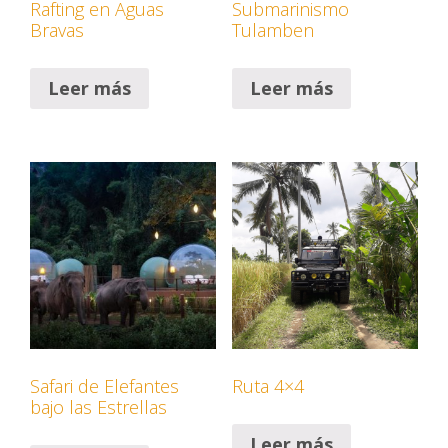
Rafting en Aguas
Submarinismo
Bravas
Tulamben
Leer más
Leer más
Safari de Elefantes
Ruta 4×4
bajo las Estrellas
Leer más