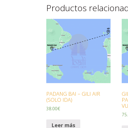
Productos relaciona
PADANG BAI – GILI AIR
GI
(SOLO IDA)
PA
VU
38.00
€
75
Leer más