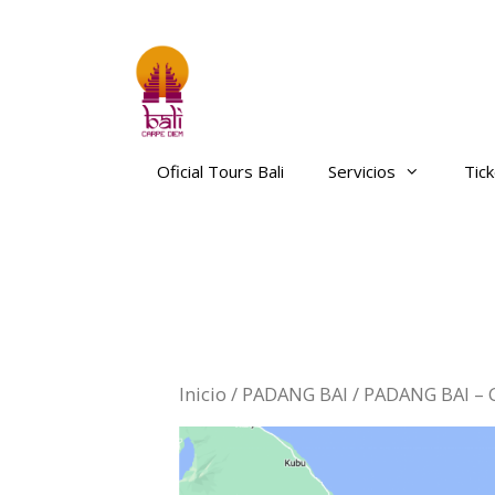
Saltar
al
contenido
Oficial Tours Bali
Servicios
Tic
Inicio
/
PADANG BAI
/ PADANG BAI – 