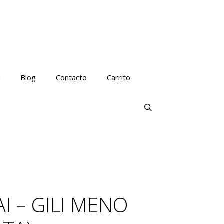
a
Blog
Contacto
Carrito
I – GILI MENO